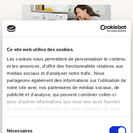
Ce site web utilise des cookies.
Les cookies nous permettent de personnaliser le contenu
Nous voyons souvent au Pressing des
et les annonces, d'offrir des fonctionnalités relatives aux
clients déçus, ayant tenté de laver leur
médias sociaux et d'analyser notre trafic. Nous
vêtement eux-mêmes et nous demandant
partageons également des informations sur l'utilisation de
notre site avec nos partenaires de médias sociaux, de
de « rattraper » leur erreur.
publicité et d'analyse, qui peuvent combiner celles-ci
avec d'autres informations que vous leur avez fournies
Laver ou détacher soi-même c’est souvent
ou qu'ils ont collectées lors de votre utilisation de leurs
prendre le risque de causer des dégâts qui
services.
seront ensuite difficilement réparables ou
Sélection
rendront le vêtement irrécupérable et
Nécessaires
du
immettable.