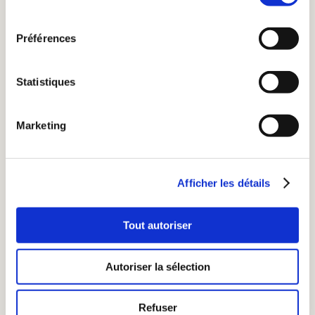
consentement
Seuls des professionnels du Pressing
Préférences
peuvent traiter vos pièces spéciales ou
fragiles de façon à les préserver le plus
Statistiques
longtemps possible.
Si vous avez un doute, examinez
Marketing
attentivement l’étiquette attachée à votre
vêtement, vous donnant le «code
d’entretien».
Afficher les détails
Tout autoriser
Autoriser la sélection
Refuser